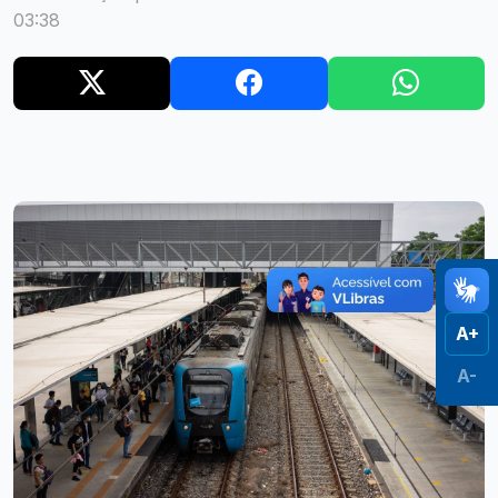
03:38
A+
A-