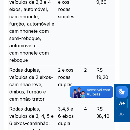
veículos de 2,3 e 4
eixos
9,60
eixos, automóvel,
rodas
caminhonete,
simples
furgão, automóvel e
caminhonete com
semi-reboque,
automóvel e
caminhonete com
reboque
Rodas duplas,
2 eixos
2
R$
veículos de 2 eixos-
rodas
19,20
caminhão leve,
duplas
ônibus, furgão e
caminhão trator.
A+
Rodas duplas,
3,4,5 e
4
R$
A-
veículos de 3, 4, 5 e
6 eixos
38,40
6 eixos-caminhão,
dupla