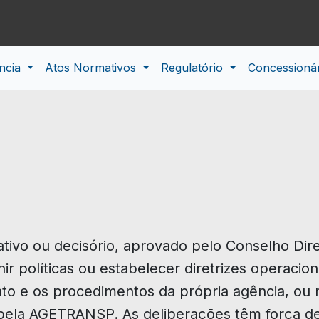
ncia
Atos Normativos
Regulatório
Concessioná
mativo ou decisório, aprovado pelo Conselho Di
nir políticas ou estabelecer diretrizes operaci
nto e os procedimentos da própria agência, ou 
pela AGETRANSP. As deliberações têm força de 