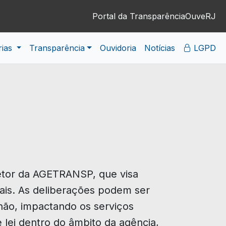
Portal da Transparência
OuveRJ
rias
Transparência
Ouvidoria
Notícias
LGPD
retor da AGETRANSP, que visa
onais. As deliberações podem ser
não, impactando os serviços
lei dentro do âmbito da agência,