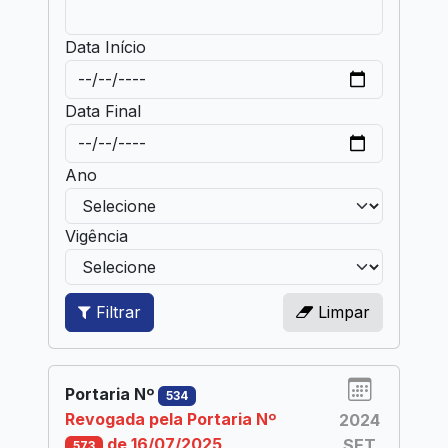
Data Início
Data Final
Ano
Vigência
Filtrar
Limpar
Portaria Nº
534
Revogada pela Portaria Nº
2024
de 16/07/2025
SET
573