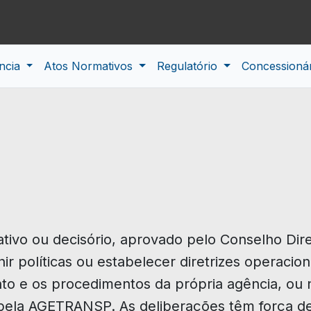
ncia
Atos Normativos
Regulatório
Concessioná
mativo ou decisório, aprovado pelo Conselho Di
nir políticas ou estabelecer diretrizes operaci
nto e os procedimentos da própria agência, ou 
pela AGETRANSP. As deliberações têm força de 