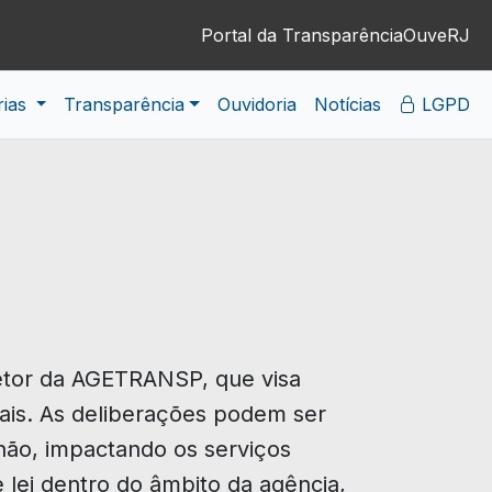
Portal da Transparência
OuveRJ
rias
Transparência
Ouvidoria
Notícias
LGPD
retor da AGETRANSP, que visa
onais. As deliberações podem ser
não, impactando os serviços
lei dentro do âmbito da agência,