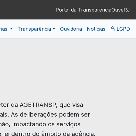
Portal da Transparência
OuveRJ
rias
Transparência
Ouvidoria
Notícias
LGPD
retor da AGETRANSP, que visa
onais. As deliberações podem ser
não, impactando os serviços
lei dentro do âmbito da agência,