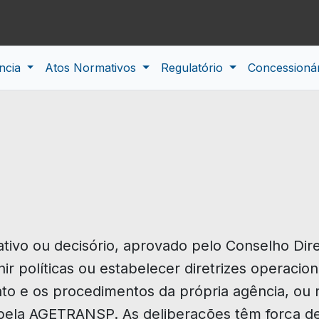
ncia
Atos Normativos
Regulatório
Concessioná
mativo ou decisório, aprovado pelo Conselho Di
nir políticas ou estabelecer diretrizes operaci
nto e os procedimentos da própria agência, ou 
pela AGETRANSP. As deliberações têm força de 