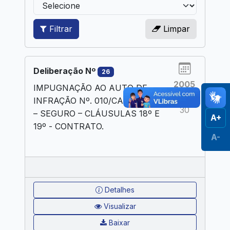
Filtrar
Limpar
Deliberação Nº
26
2005
IMPUGNAÇÃO AO AUTO DE
AGO
INFRAÇÃO Nº. 010/CATRA/2005
30
– SEGURO – CLÁUSULAS 18º E
A+
19º - CONTRATO.
A-
Detalhes
Visualizar
Baixar