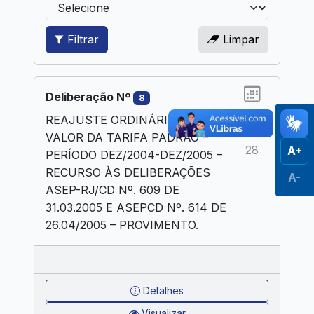
Filtrar
Limpar
Deliberação Nº
8
2005
REAJUSTE ORDINÁRIO DO
JUL
VALOR DA TARIFA PADRÃO –
28
A+
PERÍODO DEZ/2004-DEZ/2005 –
RECURSO ÀS DELIBERAÇÕES
A-
ASEP-RJ/CD Nº. 609 DE
31.03.2005 E ASEPCD Nº. 614 DE
26.04/2005 – PROVIMENTO.
Detalhes
Visualizar